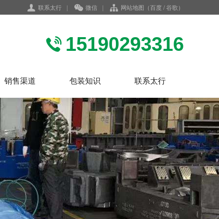
联系太行
|
微信
|
网站地图
（
百度
/
谷歌
）
15190293316
销售渠道
包装知识
联系太行