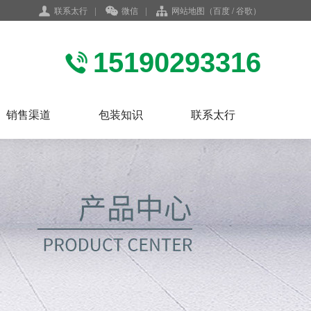
联系太行
|
微信
|
网站地图
（
百度
/
谷歌
）
15190293316
销售渠道
包装知识
联系太行