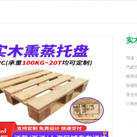
实
用途
汽处
能彻
际植
害生
订购热