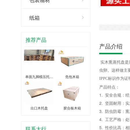
纸箱
推荐产品
产品介绍
实木熏蒸托盘是
虫卵。这样做主
单面九脚模压托…
危包木箱
IPPC标识作为证
产品特点：
1. 安全合规：
2. 坚固耐用
出口木托盘
胶合板木箱
3. 防虫防霉
4. 工艺严格
5. 性价比高
联系太行