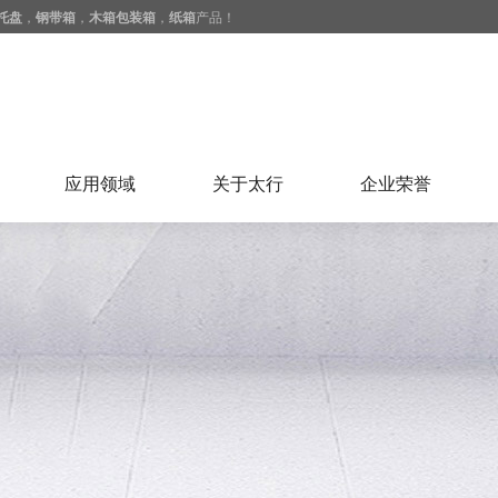
托盘
，
钢带箱
，
木箱包装箱
，
纸箱
产品！
应用领域
关于太行
企业荣誉